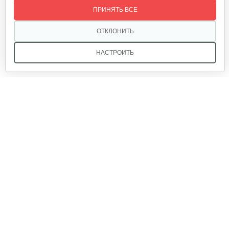
ПРИНЯТЬ ВСЕ
ОТКЛОНИТЬ
НАСТРОИТЬ
Мы в соцсетях:
Звоните, и мы поможем подобрать идеальный вариант
техники для вашего участка или фермерского хозяйства!
Купить садовую технику от первого поставщика
ОДО «Агропарк-М» — это выгодное и надёжное решение!