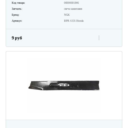
Код товара:
00000001846
1 820 руб
Смотреть
Запчасть:
свеча зажигания
Бренд:
NGK
Артикул:
BPR 6 ES Honda
Газонокосилка бензиновая…
9 руб
1 720 руб
Смотреть
Газонокосилка бензиновая…
1 490 руб
Смотреть
Газонокосилки с сиденьем…
19 990 руб
Смотреть