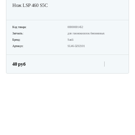
Газонокосилки с сиденьем…
Нож LSP 460 S5C
19 700 руб
Смотреть
Код товара:
00000001452
Запчасть:
для газонокосилок бензиновых
Бренд:
Sanli
Газонокосилки с сиденьем…
Артикул:
SL46-5Z02101
9 990 руб
Смотреть
40 руб
Газонокосилки с сиденьем…
9 200 руб
Смотреть