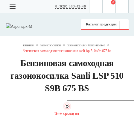
0
8 (029) 683-42-48
Каталог продукции
главная
газонокосилки
газонокосилки бензиновые
бензиновая самоходная газонокосилка sanli lsp 510 s9b 675 bs
Бензиновая самоходная
газонокосилка Sanli LSP 510
S9B 675 BS
Информация