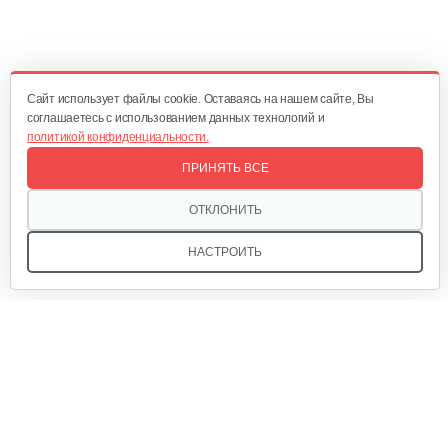
Газонокосилки с сиденьем…
19 990 руб
Смотреть
Cайт использует файлы cookie. Оставаясь на нашем сайте, Вы
соглашаетесь с использованием данных технологий и
политикой конфиденциальности.
Газонокосилки с сиденьем…
ПРИНЯТЬ ВСЕ
19 700 руб
Смотреть
ОТКЛОНИТЬ
НАСТРОИТЬ
Газонокосилки с сиденьем…
9 990 руб
Смотреть
Газонокосилки с сиденьем…
Мы в соцсетях: