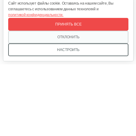
Cайт использует файлы cookie. Оставаясь на нашем сайте, Вы
соглашаетесь с использованием данных технологий и
политикой конфиденциальности.
Газонокосилки с сиденьем…
ПРИНЯТЬ ВСЕ
19 700 руб
Смотреть
ОТКЛОНИТЬ
НАСТРОИТЬ
Газонокосилки с сиденьем…
9 990 руб
Смотреть
Мы в соцсетях:
Газонокосилки с сиденьем…
9 200 руб
Смотреть
Звоните, и мы поможем подобрать идеальный вариант
техники для вашего участка или фермерского хозяйства!
Купить садовую технику от первого поставщика
Газонокосилка бензиновая…