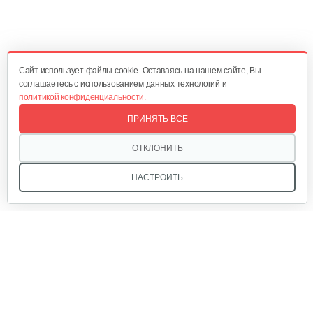
Газонокосилки с сиденьем…
19 990 руб
Смотреть
Cайт использует файлы cookie. Оставаясь на нашем сайте, Вы
соглашаетесь с использованием данных технологий и
политикой конфиденциальности.
Газонокосилки с сиденьем…
ПРИНЯТЬ ВСЕ
19 700 руб
Смотреть
ОТКЛОНИТЬ
НАСТРОИТЬ
Газонокосилки с сиденьем…
9 990 руб
Смотреть
Мы в соцсетях:
Газонокосилки с сиденьем…