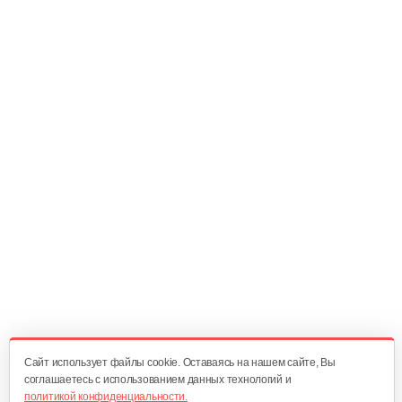
750 руб
Смотреть
Аккумуляторная…
3 030 руб
Смотреть
Газонокосилка…
1 790 руб
Смотреть
Газонокосилка…
1 599 руб
Смотреть
Cайт использует файлы cookie. Оставаясь на нашем сайте, Вы
соглашаетесь с использованием данных технологий и
политикой конфиденциальности.