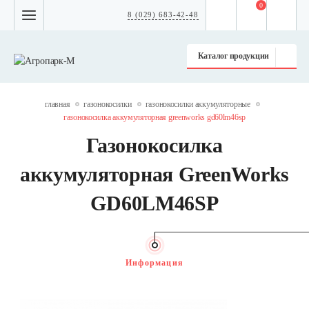
0
8 (029) 683-42-48
Каталог продукции
главная
газонокосилки
газонокосилки аккумуляторные
газонокосилка аккумуляторная greenworks gd60lm46sp
Газонокосилка
аккумуляторная GreenWorks
GD60LM46SP
Информация