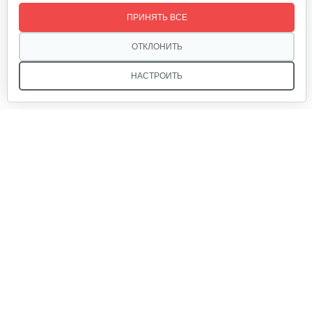
Аккумуляторная…
ПРИНЯТЬ ВСЕ
1 150 руб
Смотреть
ОТКЛОНИТЬ
НАСТРОИТЬ
Аккумуляторная…
750 руб
Смотреть
Аккумуляторная…
Мы в соцсетях:
3 030 руб
Смотреть
Звоните, и мы поможем подобрать идеальный вариант
техники для вашего участка или фермерского хозяйства!
Купить садовую технику от первого поставщика
ОДО «Агропарк-М» — это выгодное и надёжное решение!