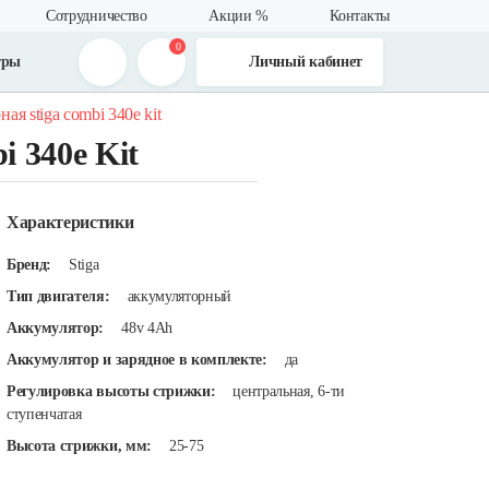
Сотрудничество
Акции %
Контакты
0
тры
Личный кабинет
ая stiga combi 340e kit
 340e Kit
Характеристики
Бренд:
Stiga
Тип двигателя:
аккумуляторный
Аккумулятор:
48v 4Ah
Аккумулятор и зарядное в комплекте:
да
Регулировка высоты стрижки:
центральная, 6-ти
ступенчатая
Высота стрижки, мм:
25-75