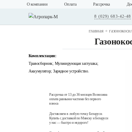
О компании
Оплата
Рассрочка
До
8 (029) 683-42-48
главная
газонокоси
Газоноко
Комплектация:
Травосборник; Мульчирующая заглушка;
Aккумулятор; Зарядное устройство.
Рассрочка от 13 до 36 месяцев Возможна
оплата равными частями без первого
взноса
Доставляем в любую точку Беларуси.
Купить с доставкой по Минску и Беларуси
у нас — быстро и недорого!