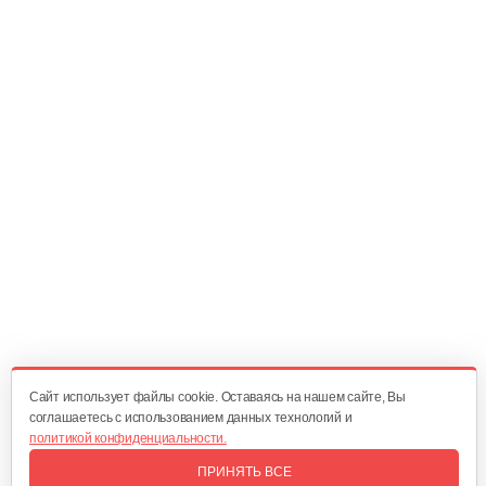
Газонокосилка…
1 599 руб
Смотреть
Аккумуляторная…
1 150 руб
Смотреть
Аккумуляторная…
750 руб
Смотреть
Cайт использует файлы cookie. Оставаясь на нашем сайте, Вы
соглашаетесь с использованием данных технологий и
политикой конфиденциальности.
Аккумуляторная…
ПРИНЯТЬ ВСЕ