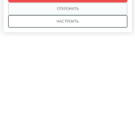
3 030 руб
Смотреть
ОТКЛОНИТЬ
НАСТРОИТЬ
Мы в соцсетях:
Звоните, и мы поможем подобрать идеальный вариант
техники для вашего участка или фермерского хозяйства!
Купить садовую технику от первого поставщика
ОДО «Агропарк-М» — это выгодное и надёжное решение!