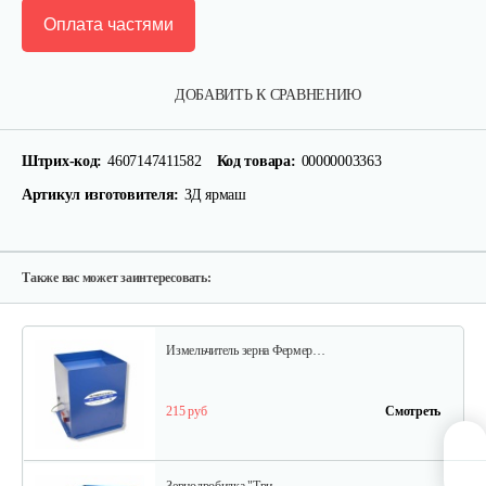
Оплата частями
Зернодробилка Хрюша 400 кг/ч
ДОБАВИТЬ К СРАВНЕНИЮ
214 руб
Смотреть
Штрих-код:
4607147411582
Код товара:
00000003363
Артикул изготовителя:
ЗД ярмаш
Зернодробилка Хрюша 350 кг/ч
209 руб
Смотреть
Также вас может заинтересовать:
Измельчитель зерна Фермер…
215 руб
Смотреть