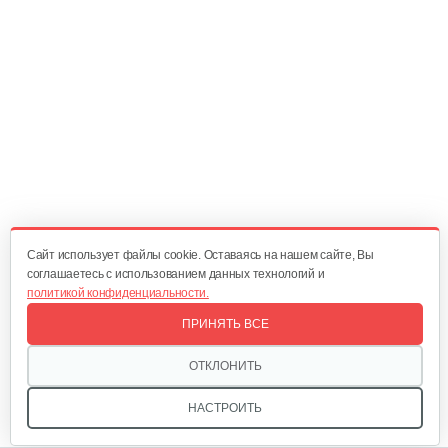
Зернодробилка Бизон 400 кг/ч
214 руб
Смотреть
Зернодробилка Бизон 350 кг/ч
209 руб
Смотреть
Cайт использует файлы cookie. Оставаясь на нашем сайте, Вы
соглашаетесь с использованием данных технологий и
политикой конфиденциальности.
Зернодробилка Бизон 300 кг/ч
ПРИНЯТЬ ВСЕ
199 руб
Смотреть
ОТКЛОНИТЬ
НАСТРОИТЬ
Зернодробилка Хрюша 400 кг/ч