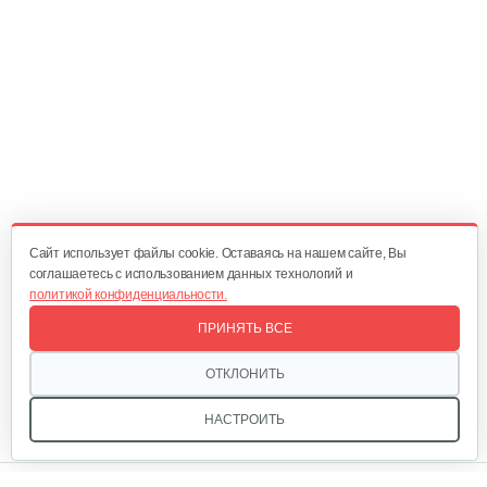
Зернодробилка Бизон 400 кг/ч
214 руб
Смотреть
Зернодробилка Бизон 350 кг/ч
209 руб
Смотреть
Cайт использует файлы cookie. Оставаясь на нашем сайте, Вы
соглашаетесь с использованием данных технологий и
политикой конфиденциальности.
Зернодробилка Хрюша 400 кг/ч
ПРИНЯТЬ ВСЕ
214 руб
Смотреть
ОТКЛОНИТЬ
НАСТРОИТЬ
Зернодробилка Хрюша 350 кг/ч