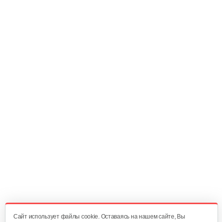
199 руб
Смотреть
Зернодробилка Бизон 400 кг/ч
214 руб
Смотреть
Зернодробилка Бизон 350 кг/ч
209 руб
Смотреть
Зернодробилка Бизон 300 кг/ч
199 руб
Смотреть
Cайт использует файлы cookie. Оставаясь на нашем сайте, Вы