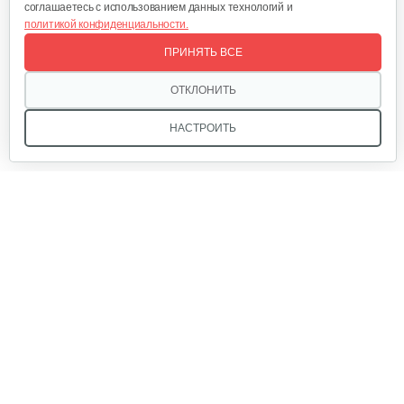
соглашаетесь с использованием данных технологий и
политикой конфиденциальности.
Зернодробилка Хрюша 400 кг/ч
ПРИНЯТЬ ВСЕ
214 руб
Смотреть
ОТКЛОНИТЬ
НАСТРОИТЬ
Зернодробилка Хрюша 350 кг/ч
209 руб
Смотреть
Мы в соцсетях:
Зернодробилка Хрюша 300 кг/ч
199 руб
Смотреть
Звоните, и мы поможем подобрать идеальный вариант
техники для вашего участка или фермерского хозяйства!
Купить садовую технику от первого поставщика
Зернодробилка "Три…
ОДО «Агропарк-М» — это выгодное и надёжное решение!