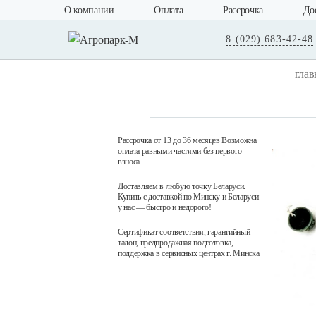
О компании
Оплата
Рассрочка
До
8 (029) 683-42-48
глав
Рассрочка от 13 до 36 месяцев Возможна
оплата равными частями без первого
взноса
Доставляем в любую точку Беларуси.
Купить с доставкой по Минску и Беларуси
у нас — быстро и недорого!
Сертификат соответствия, гарантийный
талон, предпродажная подготовка,
поддержка в сервисных центрах г. Минска