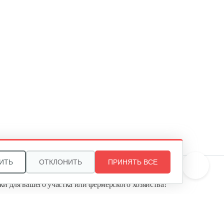
104…
399 руб
Смотреть
Инкубатор Несушка №64в, 104
яйца
380 руб
Смотреть
Инкубатор Несушка № 64Г,
104…
365 руб
Смотреть
ИТЬ
ОТКЛОНИТЬ
ПРИНЯТЬ ВСЕ
те, и мы поможем подобрать идеальный вариант
ки для вашего участка или фермерского хозяйства!
Инкубатор Несушка №64, 104
ь садовую технику от первого поставщика
яйца
Агропарк-М» — это выгодное и надёжное решение!