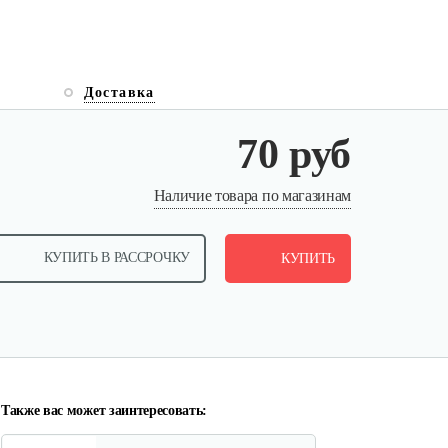
Доставка
70 руб
Инкубатор Несушка № 73г,
Наличие товара по магазинам
104…
КУПИТЬ В РАССРОЧКУ
305 руб
КУПИТЬ
Смотреть
Инкубатор Несушка № 73, 104
яйца
290 руб
Смотреть
Также вас может заинтересовать: