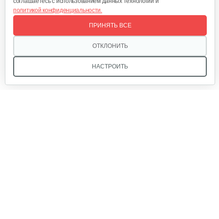
соглашаетесь с использованием данных технологий и
политикой конфиденциальности.
Инкубатор Несушка № 73г, 104…
ПРИНЯТЬ ВСЕ
305 руб
Смотреть
ОТКЛОНИТЬ
НАСТРОИТЬ
Инкубатор Несушка № 73, 104 яйца
290 руб
Смотреть
Мы в соцсетях:
Инкубатор Несушка №63Вг с…
360 руб
Смотреть
Звоните, и мы поможем подобрать идеальный вариант
техники для вашего участка или фермерского хозяйства!
Купить садовую технику от первого поставщика
Инкубатор Несушка №63г на 77…
ОДО «Агропарк-М» — это выгодное и надёжное решение!