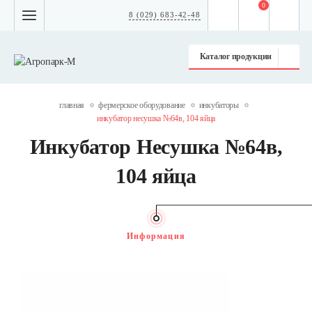
0
8 (029) 683-42-48
Каталог продукции
главная
фермерское оборудование
инкубаторы
инкубатор несушка №64в, 104 яйца
Инкубатор Несушка №64в,
104 яйца
Информация