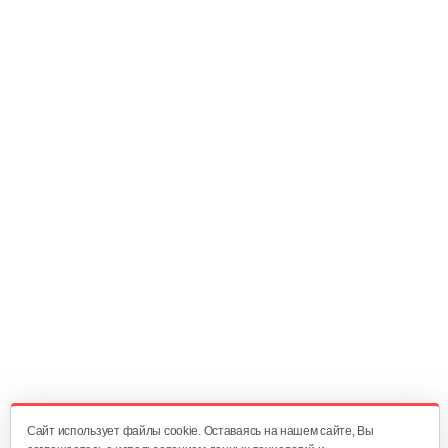
399 руб
Смотреть
Инкубатор Несушка № 64Г, 104…
365 руб
Смотреть
Инкубатор Несушка №64, 104 яйца
350 руб
Смотреть
Инкубатор Несушка № 77 без…
320 руб
Смотреть
Cайт использует файлы cookie. Оставаясь на нашем сайте, Вы