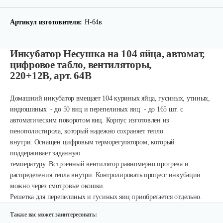
Артикул изготовителя:
Н-64в
Инкубатор Несушка на 104 яйца, автомат,
цифровое табло, вентиляторы,
220+12В, арт. 64В
Домашний инкубатор вмещает 104 куриных яйца, гусиных, утиных,
индюшиных - до 50 яиц и перепелиных яиц - до 165 шт. с
автоматическим поворотом яиц.
Корпус изготовлен из
Инкубатор Несушка № 73, 104 яйца
пенополистирола, который надежно сохраняет тепло
внутри. Оснащен цифровым терморегулятором, который
290 руб
Смотреть
поддерживает заданную
температуру. Встроенный вентилятор равномерно прогрева и
распределения тепла внутри. Контролировать процесс инкубации
можно через смотровые окошки.
Инкубатор Несушка №63Вг с…
Решетка для перепелиных и гусиных яиц приобретается отдельно.
360 руб
Смотреть
Также вас может заинтересовать: