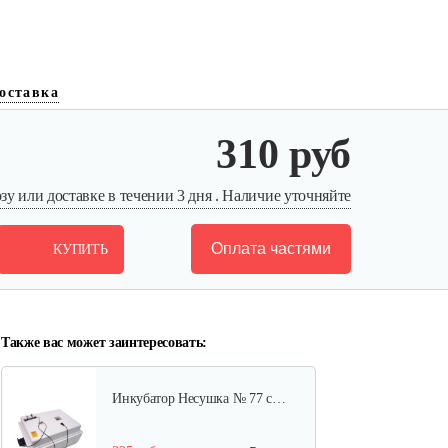
оставка
Инкубатор Несушка № 73, 104
310 руб
яйца
290 руб
Смотреть
у или доставке в течении 3 дня . Наличие уточняйте
Оплата частями
КУПИТЬ
Инкубатор Несушка №63Вг с…
360 руб
Смотреть
Также вас может заинтересовать:
Инкубатор Несушка № 77 с…