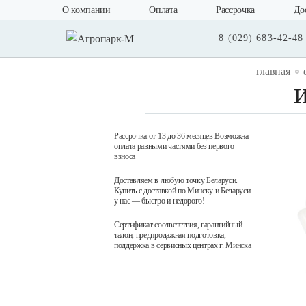
О компании
Оплата
Рассрочка
До
8 (029) 683-42-48
главная
И
Рассрочка от 13 до 36 месяцев Возможна
оплата равными частями без первого
взноса
Доставляем в любую точку Беларуси.
Купить с доставкой по Минску и Беларуси
у нас — быстро и недорого!
Сертификат соответствия, гарантийный
талон, предпродажная подготовка,
поддержка в сервисных центрах г. Минска