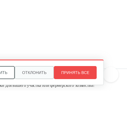
Инкубатор Несушка № 64Г,
104…
365 руб
Смотреть
Инкубатор Несушка №64, 104
яйца
350 руб
Смотреть
ИТЬ
ОТКЛОНИТЬ
ПРИНЯТЬ ВСЕ
те, и мы поможем подобрать идеальный вариант
ки для вашего участка или фермерского хозяйства!
Инкубатор Несушка № 77 без…
ь садовую технику от первого поставщика
Агропарк-М» — это выгодное и надёжное решение!
320 руб
Смотреть