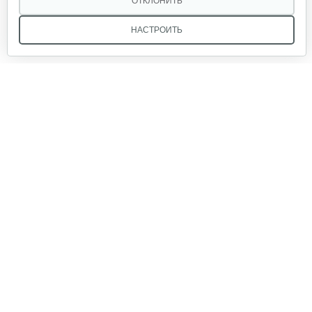
ОТКЛОНИТЬ
НАСТРОИТЬ
Инкубатор Несушка № 73г, 104…
305 руб
Смотреть
Мы в соцсетях:
Инкубатор Несушка № 73, 104 яйца
290 руб
Смотреть
Звоните, и мы поможем подобрать идеальный вариант
техники для вашего участка или фермерского хозяйства!
Купить садовую технику от первого поставщика
Инкубатор Несушка №63г на 77…
ОДО «Агропарк-М» — это выгодное и надёжное решение!
310 руб
Смотреть
Инкубатор Несушка № 77 с…