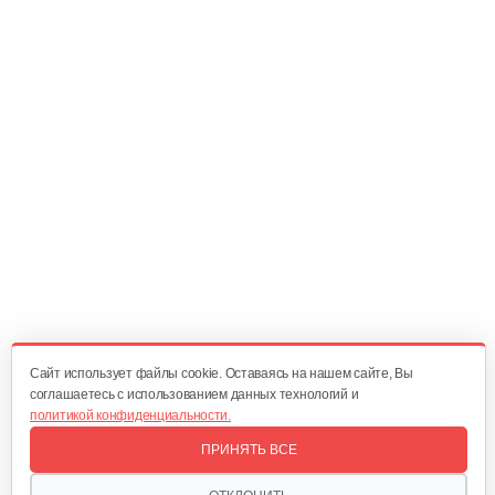
Инкубатор Несушка №64в, 104 яйца
380 руб
Смотреть
Инкубатор Несушка № 64Г, 104…
365 руб
Смотреть
Инкубатор Несушка №64, 104 яйца
350 руб
Смотреть
Cайт использует файлы cookie. Оставаясь на нашем сайте, Вы
соглашаетесь с использованием данных технологий и
политикой конфиденциальности.
Инкубатор Несушка № 77 без…
ПРИНЯТЬ ВСЕ
320 руб
Смотреть