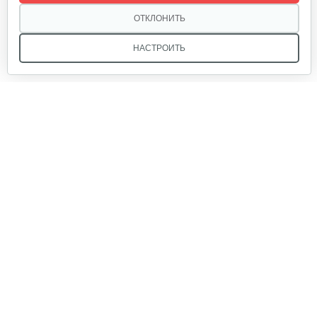
320 руб
Смотреть
ОТКЛОНИТЬ
НАСТРОИТЬ
Инкубатор Несушка № 73г, 104…
305 руб
Смотреть
Мы в соцсетях:
Инкубатор Несушка № 73, 104 яйца
290 руб
Смотреть
Звоните, и мы поможем подобрать идеальный вариант
техники для вашего участка или фермерского хозяйства!
Купить садовую технику от первого поставщика
Инкубатор Несушка №63г на 77…
ОДО «Агропарк-М» — это выгодное и надёжное решение!
310 руб
Смотреть