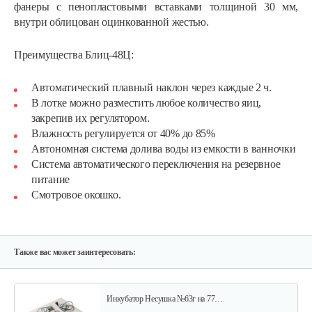
фанеры с пенопластовыми вставками толщиной 30 мм,
внутри облицован оцинкованной жестью.
Преимущества Блиц-48Ц:
Автоматический плавный наклон через каждые 2 ч.
В лотке можно разместить любое количество яиц,
закрепив их регулятором.
Инкубатор Несушка № 73г, 104…
Влажность регулируется от 40% до 85%
Автономная система долива воды из емкости в ванночки
Система автоматического переключения на резервное
305 руб
Смотреть
питание
Смотровое окошко.
Инкубатор Несушка № 73, 104 яйца
290 руб
Смотреть
Также вас может заинтересовать:
Инкубатор Несушка №63г на 77…