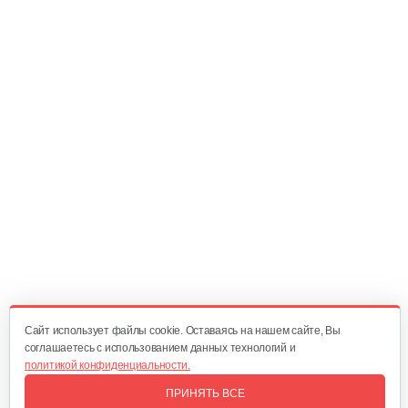
Инкубатор Несушка №64в, 104 яйца
380 руб
Смотреть
Инкубатор Несушка № 64Г, 104…
365 руб
Смотреть
Инкубатор Несушка №64, 104 яйца
350 руб
Смотреть
Cайт использует файлы cookie. Оставаясь на нашем сайте, Вы
соглашаетесь с использованием данных технологий и
политикой конфиденциальности.
Инкубатор Несушка № 77 без…
ПРИНЯТЬ ВСЕ