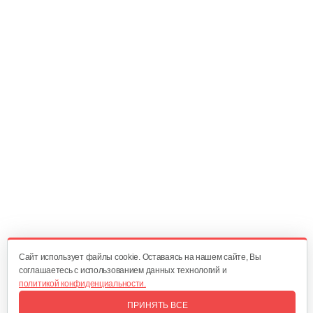
Инкубатор Несушка №64в, 104 яйца
380 руб
Смотреть
Инкубатор Несушка № 64Г, 104…
365 руб
Смотреть
Инкубатор Несушка №64, 104 яйца
350 руб
Смотреть
Cайт использует файлы cookie. Оставаясь на нашем сайте, Вы
соглашаетесь с использованием данных технологий и
политикой конфиденциальности.
Инкубатор Несушка № 77 без…
ПРИНЯТЬ ВСЕ