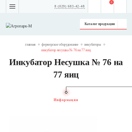
0
8 (029) 683-42-48
Каталог продукции
главная
фермерское оборудование
инкубаторы
инкубатор несушка № 76 на 77 яиц
Инкубатор Несушка № 76 на
77 яиц
Информация