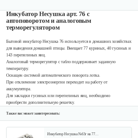
Инкубатор Несушка арт. 76 с
автоповоротом и аналоговым
терморегулятором
Бытовой инкубатор Несушка 76 используется в домашних хозяйствах
для выведения домашней птицы. Вмещает 77 куриных, 40 гусиных и
143 перепелиных яиц.
Инкубатор Несушка № 73г, 104…
Аналоговый терморегулятор с табло поддерживает заданную
температуру.
305 руб
Смотреть
Оснащен системой автоматического поворота лотка.
При отключение электроэнергии переходит на работу от
аккумулятора.
Для закладки гусиных или перепелиных яиц, необходимо
Инкубатор Несушка № 73, 104 яйца
приобрести дополнительную решетку.
290 руб
Смотреть
Также вас может заинтересовать:
Инкубатор Несушка №63г на 77…