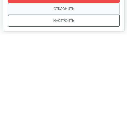
320 руб
Смотреть
ОТКЛОНИТЬ
НАСТРОИТЬ
Инкубатор Несушка № 73г, 104…
305 руб
Смотреть
Мы в соцсетях:
Инкубатор Несушка № 73, 104 яйца
290 руб
Смотреть
Звоните, и мы поможем подобрать идеальный вариант
техники для вашего участка или фермерского хозяйства!
Купить садовую технику от первого поставщика
Инкубатор Несушка №63г на 77…
ОДО «Агропарк-М» — это выгодное и надёжное решение!
310 руб
Смотреть