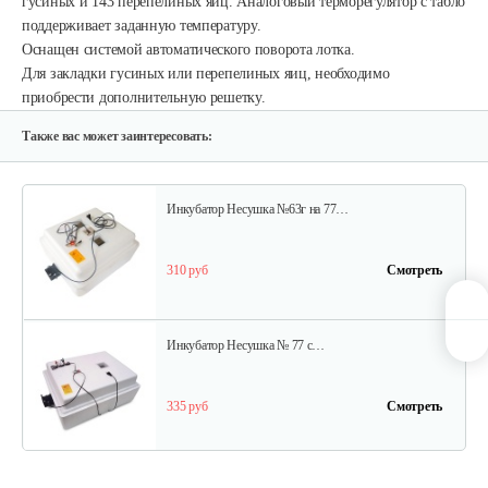
гусиных и 143 перепелиных яиц.
Аналоговый терморегулятор с табло
поддерживает заданную температуру.
Оснащен системой автоматического поворота лотка.
Для закладки гусиных или перепелиных яиц, необходимо
Инкубатор Несушка № 73, 104 яйца
приобрести дополнительную решетку.
290 руб
Смотреть
Также вас может заинтересовать:
Инкубатор Несушка №63г на 77…
310 руб
Смотреть
Инкубатор Несушка № 77 с…
335 руб
Смотреть
Инкубатор цифровой Блиц 72Ц