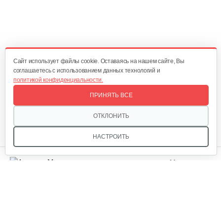
Инкубатор Несушка №64, 104 яйца
350 руб
Смотреть
Cайт использует файлы cookie. Оставаясь на нашем сайте, Вы
соглашаетесь с использованием данных технологий и
политикой конфиденциальности.
Инкубатор Несушка № 77 без…
ПРИНЯТЬ ВСЕ
320 руб
Смотреть
ОТКЛОНИТЬ
НАСТРОИТЬ
Инкубатор Несушка № 73г, 104…
Мы в соцсетях:
305 руб
Смотреть
Инкубатор Несушка № 73, 104 яйца
Звоните, и мы поможем подобрать идеальный вариант