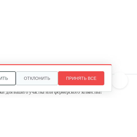
Инкубатор Несушка №64в, 104
яйца
380 руб
Смотреть
Инкубатор Несушка № 64Г,
104…
365 руб
Смотреть
ИТЬ
ОТКЛОНИТЬ
ПРИНЯТЬ ВСЕ
те, и мы поможем подобрать идеальный вариант
ки для вашего участка или фермерского хозяйства!
Инкубатор Несушка №64, 104
ь садовую технику от первого поставщика
яйца
Агропарк-М» — это выгодное и надёжное решение!
350 руб
Смотреть