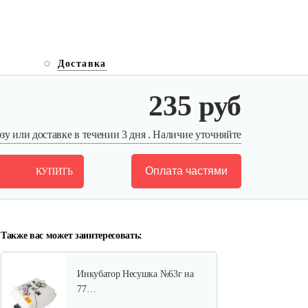
Доставка
Инкубатор Несушка № 73г,
235 руб
104…
305 руб
Смотреть
у или доставке в течении 3 дня . Наличие уточняйте
Оплата частями
КУПИТЬ
Инкубатор Несушка № 73, 104
яйца
290 руб
Смотреть
Также вас может заинтересовать:
Инкубатор Несушка №63г на
77…