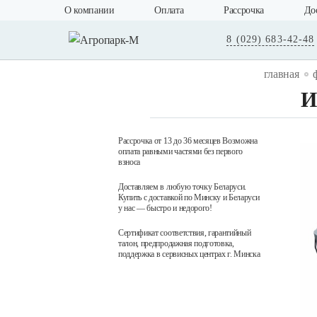
О компании
Оплата
Рассрочка
До
8 (029) 683-42-48
главная
И
Рассрочка от 13 до 36 месяцев Возможна
оплата равными частями без первого
взноса
Доставляем в любую точку Беларуси.
Купить с доставкой по Минску и Беларуси
у нас — быстро и недорого!
Сертификат соответствия, гарантийный
талон, предпродажная подготовка,
поддержка в сервисных центрах г. Минска