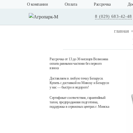
О компании
Оплата
Рассрочка
До
8 (029) 683-42-48
главная
Рассрочка от 13 до 36 месяцев Возможна
оплата равными частями без первого
взноса
Доставляем в любую точку Беларуси.
Купить с доставкой по Минску и Беларуси
у нас — быстро и недорого!
Сертификат соответствия, гарантийный
талон, предпродажная подготовка,
поддержка в сервисных центрах г. Минска