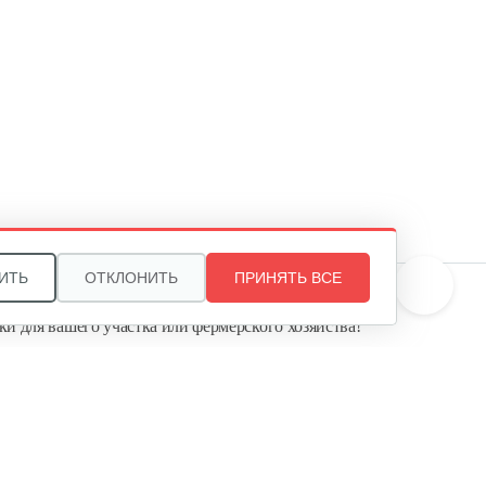
Инкубатор Несушка №64в, 104
яйца
380 руб
Смотреть
Инкубатор Несушка № 64Г,
104…
365 руб
Смотреть
ИТЬ
ОТКЛОНИТЬ
ПРИНЯТЬ ВСЕ
те, и мы поможем подобрать идеальный вариант
ки для вашего участка или фермерского хозяйства!
Инкубатор Несушка №64, 104
ь садовую технику от первого поставщика
яйца
Агропарк-М» — это выгодное и надёжное решение!
350 руб
Смотреть