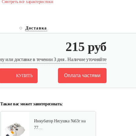
Смотреть все характеристики
Доставка
Инкубатор Несушка № 73г,
215 руб
104…
305 руб
Смотреть
у или доставке в течении 3 дня . Наличие уточняйте
Оплата частями
КУПИТЬ
Инкубатор Несушка № 73, 104
яйца
290 руб
Смотреть
Также вас может заинтересовать:
Инкубатор Несушка №63г на
77…