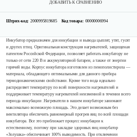
ДОБАВИТЬ К СРАВНЕНИЮ
Штрих-код:
2000995819685
Код товара:
00000006994
Инкубатор предназначен для инкубации и вывода цыплят, утят, гусят
и других птиц. Оригинальная конструкция нагревателей, защищеная
патентом Российской Федерации, позволяет работать инкубатору не
только от сети 220 В и аккумуляторной батареи, а также от энергии
горячей воды. Корпус инкубатора изготовлен из пенополистирола —
материала, обладающего оптимальными для данного прибора
термодинамическими свойствами. Кроме того вода идеально
распределяет температуру по всей поверхности нагревателей и
поддерживает температуру нагревателей неизменной в течении всего
периода инкубации .Нагреватели в нашем инкубаторе занимают
максимально возможную площадь. Это делает возможным без
вентилятора обеспечить равномерный прогрев яиц по всей площади
инкубатора. Все это приближает процесс инкубации к
естественному, поэтому при закладке здоровых яиц инкубатор
«Золушка» обеспечивает 100% выводимость. При отключении
Инкубатор Несушка № 73г, 104…