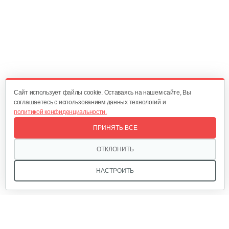
365 руб
Смотреть
Инкубатор Несушка №64, 104 яйца
350 руб
Смотреть
Cайт использует файлы cookie. Оставаясь на нашем сайте, Вы
соглашаетесь с использованием данных технологий и
политикой конфиденциальности.
Инкубатор Несушка № 77 без…
ПРИНЯТЬ ВСЕ
320 руб
Смотреть
ОТКЛОНИТЬ
НАСТРОИТЬ
Инкубатор Несушка № 73г, 104…
305 руб
Смотреть