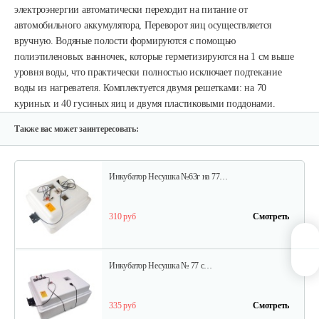
электроэнергии автоматически переходит на питание от
автомобильного аккумулятора, Переворот яиц осуществляется
305 руб
Смотреть
вручную. Водяные полости формируются с помощью
полиэтиленовых ванночек, которые герметизируются на 1 см выше
уровня воды, что практически полностью исключает подтекание
воды из нагревателя. Комплектуется двумя решетками: на 70
Инкубатор Несушка № 73, 104 яйца
куриных и 40 гусиных яиц и двумя пластиковыми поддонами.
290 руб
Смотреть
Также вас может заинтересовать:
Инкубатор Несушка №63г на 77…
310 руб
Смотреть
Инкубатор Несушка № 77 с…
335 руб
Смотреть