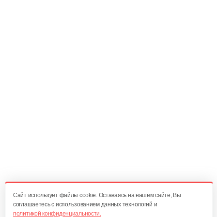
120 руб
Смотреть
Секатор контактный 1244 с…
15 руб
Смотреть
Секатор профессиональный…
45 руб
Смотреть
Удлинитель для штангового…
35 руб
Смотреть
Cайт использует файлы cookie. Оставаясь на нашем сайте, Вы
соглашаетесь с использованием данных технологий и
политикой конфиденциальности.