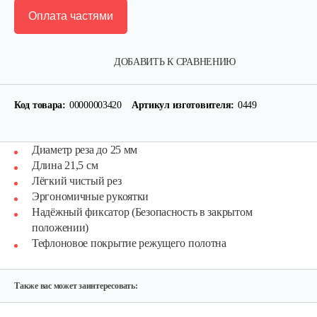
Оплата частями
ДОБАВИТЬ К СРАВНЕНИЮ
Код товара:
00000003420
Артикул изготовителя:
0449
Диаметр реза до 25 мм
Секатор профессиональный…
Длина 21,5 см
Лёгкий чистый рез
Эргономичные рукоятки
45 руб
Смотреть
Надёжный фиксатор (Безопасность в закрытом
положении)
Тефлоновое покрытие режущего полотна
Удлинитель для штангового…
35 руб
Смотреть
Также вас может заинтересовать: