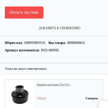
Оплата частями
Подшипник роликовый червяка…
ДОБАВИТЬ К СРАВНЕНИЮ
30 руб
Смотреть
Штрих-код:
2000995803516
Код товара:
00000000632
Артикул изготовителя:
P021-009950
Шпилька фиксатор
10 руб
Смотреть
Также вас может заинтересовать:
Барабан сцепления 22cc/25cc
150 руб
Смотреть