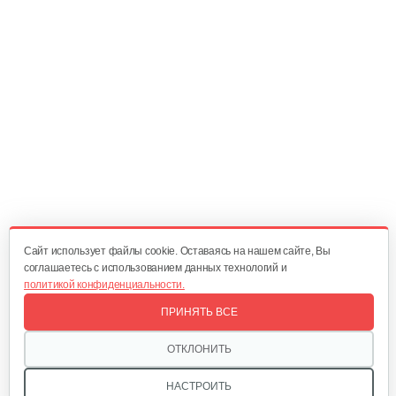
5 руб
Смотреть
Шестерня червячной пары
250 руб
Смотреть
Фильтр воздушный
25 руб
Смотреть
Cайт использует файлы cookie. Оставаясь на нашем сайте, Вы
соглашаетесь с использованием данных технологий и
политикой конфиденциальности.
Подшипник игольчатый вала…
ПРИНЯТЬ ВСЕ
40 руб
Смотреть
ОТКЛОНИТЬ
НАСТРОИТЬ