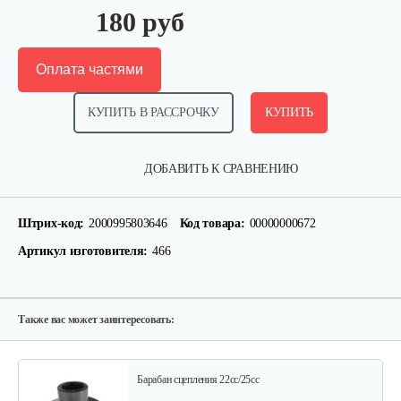
180 руб
Оплата частями
КУПИТЬ В РАССРОЧКУ
КУПИТЬ
Шпилька фиксатор
ДОБАВИТЬ К СРАВНЕНИЮ
10 руб
Смотреть
Штрих-код:
2000995803646
Код товара:
00000000672
Артикул изготовителя:
466
Подшипник коленвала
15 руб
Смотреть
Также вас может заинтересовать:
Барабан сцепления 22cc/25cc