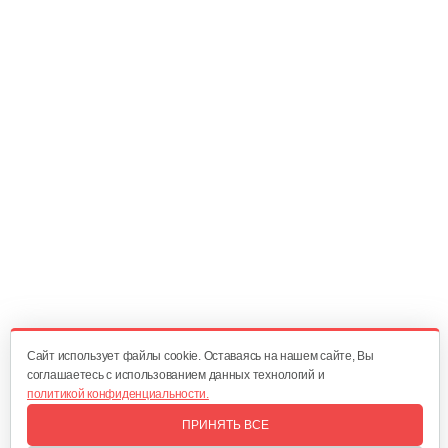
Шестерня червячной пары
250 руб
Смотреть
Фильтр воздушный
25 руб
Смотреть
Подшипник игольчатый вала…
40 руб
Смотреть
Cайт использует файлы cookie. Оставаясь на нашем сайте, Вы
соглашаетесь с использованием данных технологий и
политикой конфиденциальности.
Подшипник роликовый червяка…
ПРИНЯТЬ ВСЕ