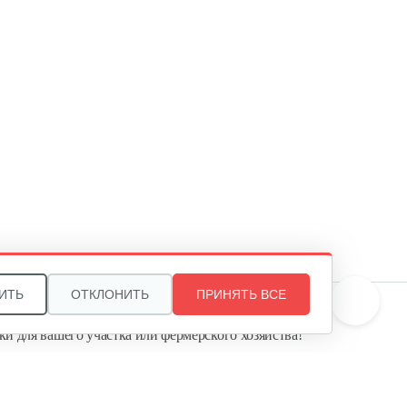
180 руб
Смотреть
Подшипник шариковый 6000
5 руб
Смотреть
Шестерня червячной пары
250 руб
Смотреть
ИТЬ
ОТКЛОНИТЬ
ПРИНЯТЬ ВСЕ
те, и мы поможем подобрать идеальный вариант
ки для вашего участка или фермерского хозяйства!
Подшипник игольчатый вала…
ь садовую технику от первого поставщика
Агропарк-М» — это выгодное и надёжное решение!
40 руб
Смотреть