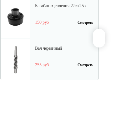
Барабан сцепления 22cc/25cc
150 руб
Смотреть
Вал червячный
255 руб
Смотреть
Кольцо сальника
10 руб
Смотреть
Корпус червячного механизма