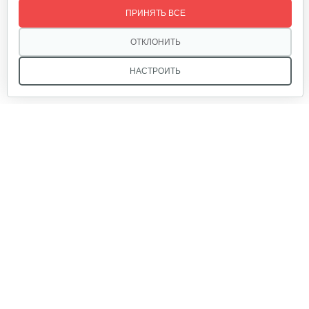
ПРИНЯТЬ ВСЕ
40 руб
Смотреть
ОТКЛОНИТЬ
НАСТРОИТЬ
Подшипник роликовый червяка…
30 руб
Смотреть
Мы в соцсетях:
Шпилька фиксатор
10 руб
Смотреть
Звоните, и мы поможем подобрать идеальный вариант
техники для вашего участка или фермерского хозяйства!
Купить садовую технику от первого поставщика
Барабан сцепления 22cc/25cc
ОДО «Агропарк-М» — это выгодное и надёжное решение!
150 руб
Смотреть