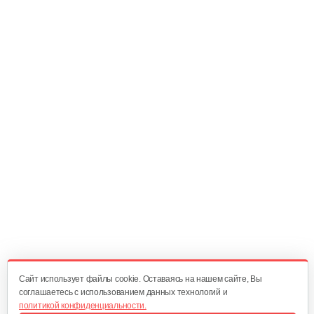
180 руб
Смотреть
Подшипник шариковый 6000
5 руб
Смотреть
Шестерня червячной пары
250 руб
Смотреть
Фильтр воздушный
25 руб
Смотреть
Cайт использует файлы cookie. Оставаясь на нашем сайте, Вы
соглашаетесь с использованием данных технологий и
политикой конфиденциальности.
Подшипник игольчатый вала…