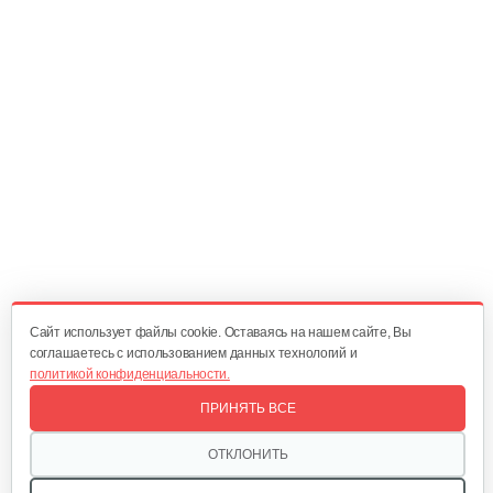
50 руб
Смотреть
Мотор-колесо для S5
350 руб
Смотреть
Мотор-колесо для S4
440 руб
Смотреть
Cайт использует файлы cookie. Оставаясь на нашем сайте, Вы
соглашаетесь с использованием данных технологий и
политикой конфиденциальности.
Мотор-колесо для S1
ПРИНЯТЬ ВСЕ
350 руб
Смотреть
ОТКЛОНИТЬ