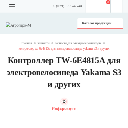
0
8 (029) 683-42-48
Каталог продукции
главная
запчасти
запчасти для электровелосипедов
контроллер tw-6e4815a для электровелосипеда yakama s3 и других
Контроллер TW-6E4815A для
электровелосипеда Yakama S3
и других
Информация