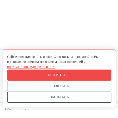
Мотор-колесо для S5
350 руб
Смотреть
Мотор-колесо для S4
440 руб
Смотреть
Cайт использует файлы cookie. Оставаясь на нашем сайте, Вы
соглашаетесь с использованием данных технологий и
политикой конфиденциальности.
Зарядное устройство для S4
ПРИНЯТЬ ВСЕ
100 руб
Смотреть
ОТКЛОНИТЬ
НАСТРОИТЬ
Зеркала для S1
Мы в соцсетях:
35 руб
Смотреть