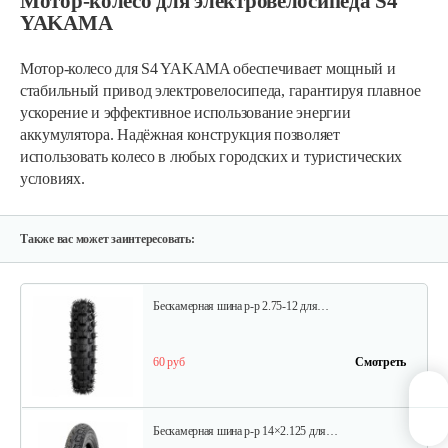
Мотор-колесо для электровелосипеда S4
YAKAMA
Зеркала для S1
Мотор-колесо для S4 YAKAMA обеспечивает мощный и
стабильный привод электровелосипеда, гарантируя плавное
ускорение и эффективное использование энергии
35 руб
Смотреть
аккумулятора. Надёжная конструкция позволяет
использовать колесо в любых городских и туристических
условиях.
Дисплей для…
110 руб
Смотреть
Также вас может заинтересовать:
Бескамерная шина р-р 2.75-12 для…
60 руб
Смотреть
Бескамерная шина р-р 14×2.125 для…