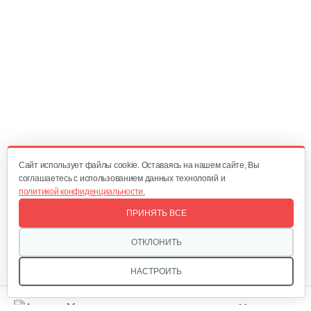
Мотор-колесо для S5
350 руб
Смотреть
Мотор-колесо для S1
350 руб
Смотреть
Cайт использует файлы cookie. Оставаясь на нашем сайте, Вы
соглашаетесь с использованием данных технологий и
политикой конфиденциальности.
Зарядное устройство для S4
ПРИНЯТЬ ВСЕ
100 руб
Смотреть
ОТКЛОНИТЬ
НАСТРОИТЬ
Зеркала для S1
Мы в соцсетях: