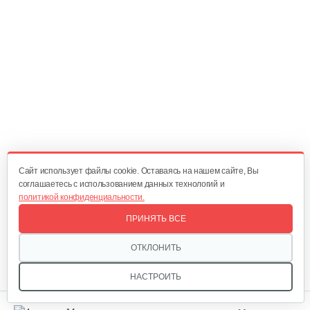
Мотор-колесо для S5
350 руб
Смотреть
Мотор-колесо для S4
440 руб
Смотреть
Cайт использует файлы cookie. Оставаясь на нашем сайте, Вы
соглашаетесь с использованием данных технологий и
политикой конфиденциальности.
Мотор-колесо для S2
ПРИНЯТЬ ВСЕ
250 руб
Смотреть
ОТКЛОНИТЬ
НАСТРОИТЬ
Мотор-колесо для S1