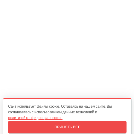
Подшипник Нева 6306 2RS
20 руб
Смотреть
Маслоразбрызгиватель Нева
15 руб
Смотреть
Вал коленчатый Кадви
125 руб
Смотреть
Cайт использует файлы cookie. Оставаясь на нашем сайте, Вы
соглашаетесь с использованием данных технологий и
политикой конфиденциальности.
Фильтрующий элемент Нева
ПРИНЯТЬ ВСЕ