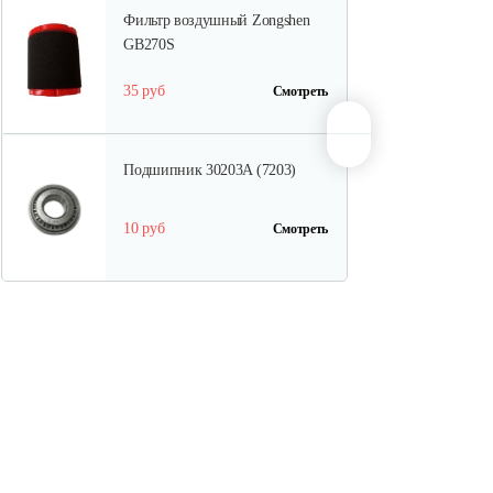
Фильтр воздушный Zongshen
GB270S
35 руб
Смотреть
Подшипник 30203A (7203)
10 руб
Смотреть
Скоба Нева
5 руб
Смотреть
Ручка Нева