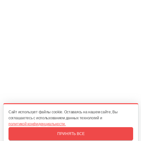
Сухарь клапана Кадви
5 руб
Смотреть
Подшипник Нева 6306 2RS
20 руб
Смотреть
Маслоразбрызгиватель Нева
15 руб
Смотреть
Cайт использует файлы cookie. Оставаясь на нашем сайте, Вы
соглашаетесь с использованием данных технологий и
политикой конфиденциальности.
Вал коленчатый Кадви
ПРИНЯТЬ ВСЕ