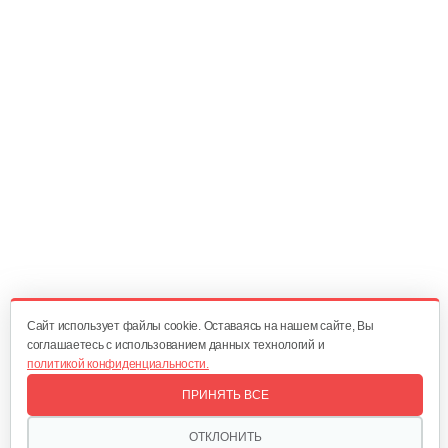
20 руб
Смотреть
Регулирующий механизм B&S DOV
60 руб
Смотреть
Шкив стартера с пружиной B&S QNTM
70 руб
Смотреть
Cайт использует файлы cookie. Оставаясь на нашем сайте, Вы
соглашаетесь с использованием данных технологий и
политикой конфиденциальности.
Фильтр воздушный B&S 450-670Е
ПРИНЯТЬ ВСЕ
30 руб
Смотреть
ОТКЛОНИТЬ