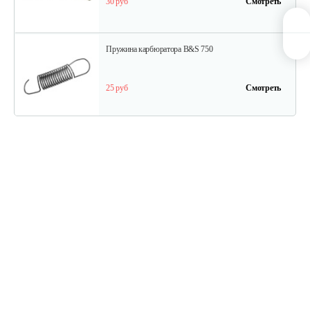
30 руб
Смотреть
Пружина карбюратора B&S 750
25 руб
Смотреть
Стартер в сборе Briggs&Stratton 591301
180 руб
Смотреть
Шестерня распредвала B&S DOV
175 руб
Смотреть
Фильтр воздушный B&S QNTM VNG60