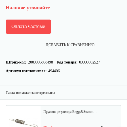
Наличие уточняйте
Оплата частями
Фильтр воздушный B&S 126,123
ДОБАВИТЬ К СРАВНЕНИЮ
15 руб
Смотреть
Штрих-код:
2000995808498
Код товара:
00000002527
Артикул изготовителя:
494406
Ручка стартера B&S
30 руб
Смотреть
Также вас может заинтересовать:
Пружина регулятора Briggs&Stratton…