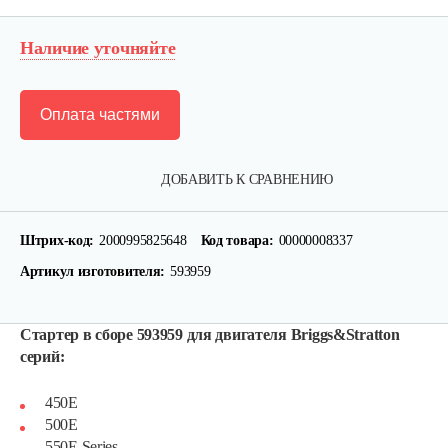
Наличие уточняйте
Оплата частями
ДОБАВИТЬ К СРАВНЕНИЮ
Штрих-код:
2000995825648
Код товара:
00000008337
Артикул изготовителя:
593959
Стартер в сборе 593959 для двигателя Briggs&Stratton
серий:
450E
Фильтр воздушный B&S 126,123
500E
550E Series