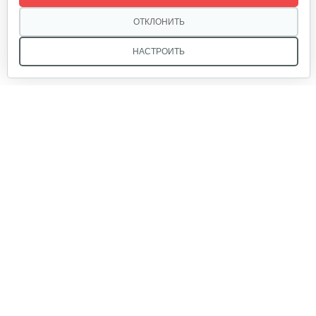
50 руб
Смотреть
ОТКЛОНИТЬ
НАСТРОИТЬ
Цепь 16" 3/8 1,3mm (57 звеньев)
50 руб
Смотреть
Цепь Oregon 91P050E 14" 3/8 1,3mm (50…
Мы в соцсетях:
60 руб
Смотреть
Звоните, и мы поможем подобрать идеальный вариант
Шина пильная GEOS Max (16",3/8"…
техники для вашего участка или фермерского хозяйства!
Купить садовую технику от первого поставщика
35 руб
Смотреть
ОДО «Агропарк-М» — это выгодное и надёжное решение!