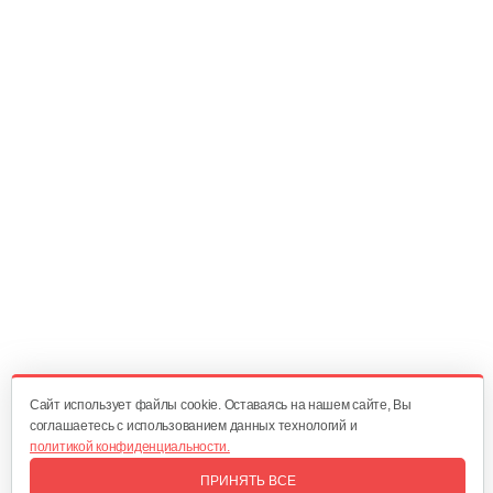
Цепь пильная GEOS 35 ТС 68…
45 руб
Смотреть
Цепь пильная GEOS 36 ТС 66…
45 руб
Смотреть
Цепь пильная GEOS 63LC 50…
25 руб
Смотреть
Cайт использует файлы cookie. Оставаясь на нашем сайте, Вы
соглашаетесь с использованием данных технологий и
политикой конфиденциальности.
Цепь 14" 3/8 1,3mm (52 звеньев)
ПРИНЯТЬ ВСЕ