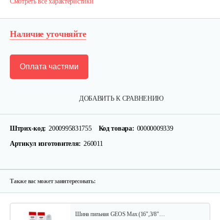
Смотреть все характеристики
Наличие уточняйте
Оплата частями
Цепь 16" 3/8 1,3mm (57 звеньев)
ДОБАВИТЬ К СРАВНЕНИЮ
50 руб
Смотреть
Штрих-код:
2000995831755
Код товара:
00000009339
Артикул изготовителя:
260011
Цепь Oregon 91P050E 14" 3/8 1,3mm (50…
60 руб
Смотреть
Также вас может заинтересовать:
Шина пильная GEOS Max (16",3/8"…