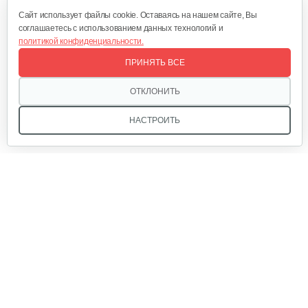
25 руб
Смотреть
Cайт использует файлы cookie. Оставаясь на нашем сайте, Вы
соглашаетесь с использованием данных технологий и
политикой конфиденциальности.
Цепь 16" 3/8 1,3mm (57 звеньев)
ПРИНЯТЬ ВСЕ
50 руб
Смотреть
ОТКЛОНИТЬ
НАСТРОИТЬ
Цепь Oregon 91P050E 14" 3/8 1,3mm (50…
60 руб
Смотреть
Мы в соцсетях:
Шина Powersharp 14" 3/8" 1.3мм А074
55 руб
Смотреть
Звоните, и мы поможем подобрать идеальный вариант
техники для вашего участка или фермерского хозяйства!
Купить садовую технику от первого поставщика
Шина пильная GEOS Max (16",3/8"…