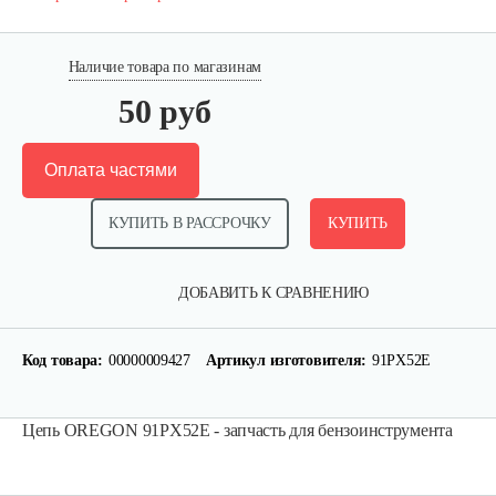
Наличие товара по магазинам
50 руб
Оплата частями
КУПИТЬ В РАССРОЧКУ
КУПИТЬ
ДОБАВИТЬ К СРАВНЕНИЮ
Цепь Oregon 91P050E 14" 3/8 1,3mm (50…
Код товара:
00000009427
Артикул изготовителя:
91PХ52E
60 руб
Смотреть
Цепь OREGON 91PХ52E - запчасть для бензоинструмента
Шина Powersharp 14" 3/8" 1.3мм А074