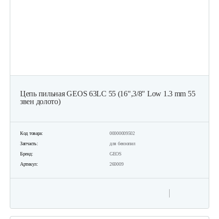
Цепь пильная GEOS 63LC 55 (16",3/8" Low 1.3 mm 55
звен долото)
Код товара:
00000009502
Запчасть:
для бензопил
Бренд:
GEOS
Артикул:
260009