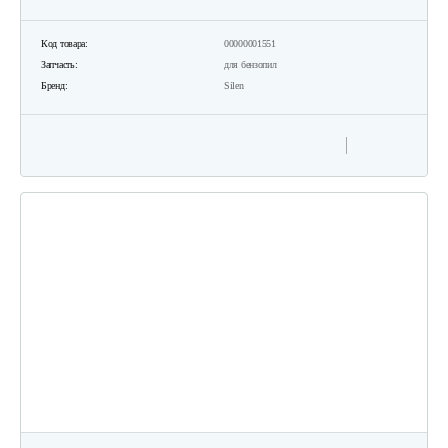
Код товара:
00000001551
Запчасть:
для бензопил
Бренд:
Silen