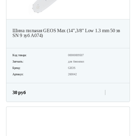
Шина пильная GEOS Max (14",3/8" Low 1.3 mm 50 зв
SN 9 зуб А074)
Код товара:
00000009507
Запчасть:
для бензопил
Бренд:
GEOS
Артикул:
260042
30 руб