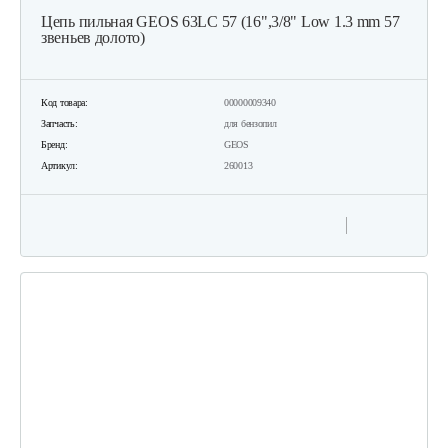
Цепь пильная GEOS 63LC 57 (16",3/8" Low 1.3 mm 57
звеньев долото)
Код товара:
00000009340
Запчасть:
для бензопил
Бренд:
GEOS
Артикул:
260013