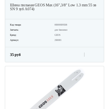
Шина пильная GEOS Max (16",3/8" Low 1.3 mm 55 зв
SN 9 зуб А074)
Код товара:
00000009508
Запчасть:
для бензопил
Бренд:
GEOS
Артикул:
260081
35 руб