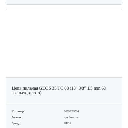
Цепь пильная GEOS 35 ТС 68 (18",3/8" 1.5 mm 68
звеньев долото)
Код товара:
00000009504
Запчасть:
для бензопил
Бренд:
GEOS