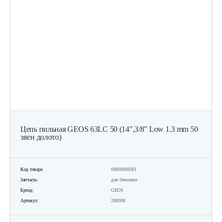
Цепь пильная GEOS 63LC 50 (14",3/8" Low 1.3 mm 50
звен долото)
Код товара:
00000009501
Запчасть:
для бензопил
Бренд:
GEOS
Артикул:
260008