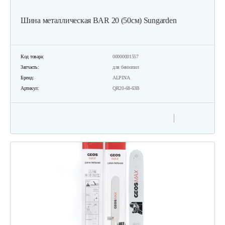
Шина металлическая BAR 20 (50см) Sungarden
Код товара:
00000001557
Запчасть:
для бензопил
Бренд:
ALPINA
Артикул:
QR20-68-63B