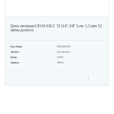
Цепь пильная GEOS 63LC 52 (14",3/8" Low 1.3 mm 52
звена долото)
Код товара:
00000009339
Запчасть:
для бензопил
Бренд:
GEOS
Артикул:
260011