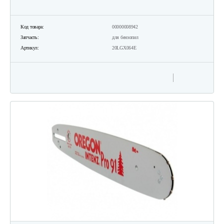
Код товара:
00000008942
Запчасть:
для бензопил
Артикул:
20LGX064E