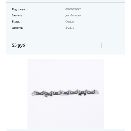
Код товара:
00000006377
Запчасть:
для бензопил
Бренд:
Oregon
Артикул:
542311
55 руб