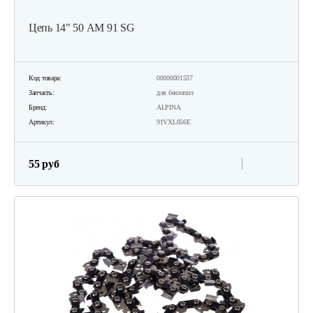
Цепь 14" 50 АМ 91 SG
Код товара:
00000001537
Запчасть:
для бензопил
Бренд:
ALPINA
Артикул:
91VXL056E
55 руб