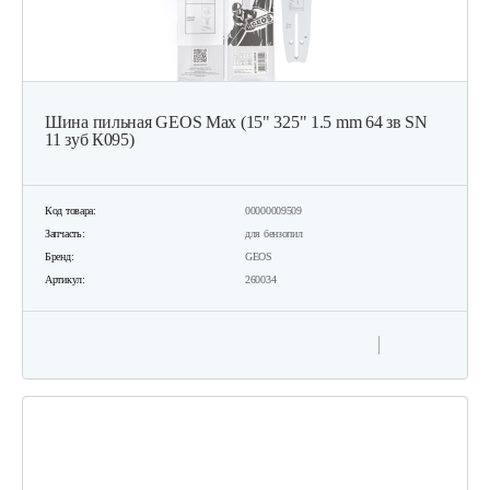
Шина пильная GEOS Max (15" 325" 1.5 mm 64 зв SN
11 зуб К095)
Код товара:
00000009509
Запчасть:
для бензопил
Бренд:
GEOS
Артикул:
260034