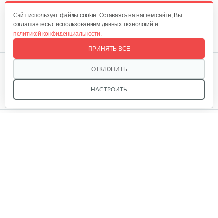
Cайт использует файлы cookie. Оставаясь на нашем сайте, Вы
соглашаетесь с использованием данных технологий и
политикой конфиденциальности.
ПРИНЯТЬ ВСЕ
Мы в соцсетях:
ОТКЛОНИТЬ
НАСТРОИТЬ
Звоните, и мы поможем подобрать идеальный вариант
техники для вашего участка или фермерского хозяйства!
Купить садовую технику от первого поставщика
ОДО «Агропарк-М» — это выгодное и надёжное решение!