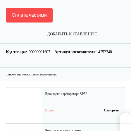
Оплата частями
Шестерня привода маслонасоса…
ДОБАВИТЬ К СРАВНЕНИЮ
10 руб
Смотреть
Код товара:
00000001607
Артикул изготовителя:
4252340
Натяжитель цепи боковой C46
10 руб
Смотреть
Также вас может заинтересовать:
Прокладка карбюратора SP52
10 руб
Смотреть
Винт регулировки подачи…