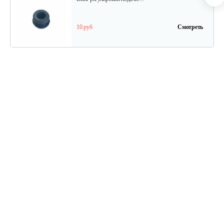
10 руб
Смотреть
Шестерня привода маслонасоса…
10 руб
Смотреть
Шкив стартера
30 руб
Смотреть
Натяжитель цепи( гайка) C46
10 руб
Смотреть