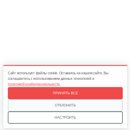
Прокладка цилиндра
5 руб
Смотреть
Цилиндр в сборе
90 руб
Смотреть
Cайт использует файлы cookie. Оставаясь на нашем сайте, Вы
соглашаетесь с использованием данных технологий и
политикой конфиденциальности.
Кольцо поршневое/Piston Ring
ПРИНЯТЬ ВСЕ
10 руб
Смотреть
ОТКЛОНИТЬ
НАСТРОИТЬ
Шестерня привода маслонасоса…