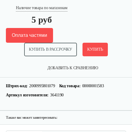
Наличие товара по магазинам
5 руб
Оплата частями
КУПИТЬ В РАССРОЧКУ
КУПИТЬ
Шестерня привода маслонасоса…
ДОБАВИТЬ К СРАВНЕНИЮ
10 руб
Смотреть
Штрих-код:
2000995801079
Код товара:
00000001583
Артикул изготовителя:
3641190
Натяжитель цепи боковой C46
10 руб
Смотреть
Также вас может заинтересовать: