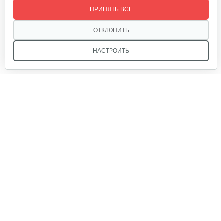
ПРИНЯТЬ ВСЕ
10 руб
Смотреть
ОТКЛОНИТЬ
НАСТРОИТЬ
Шестерня привода маслонасоса…
10 руб
Смотреть
Мы в соцсетях:
Натяжитель цепи боковой C46
10 руб
Смотреть
Звоните, и мы поможем подобрать идеальный вариант
техники для вашего участка или фермерского хозяйства!
Купить садовую технику от первого поставщика
Прокладка карбюратора SP52
ОДО «Агропарк-М» — это выгодное и надёжное решение!
10 руб
Смотреть