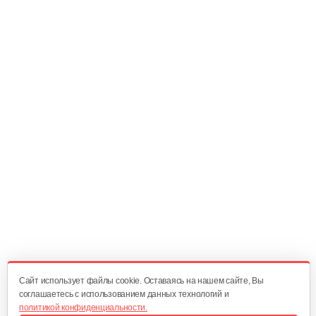
30 руб
Смотреть
Натяжитель цепи( гайка) C46
10 руб
Смотреть
Прокладка цилиндра
5 руб
Смотреть
Цилиндр в сборе
90 руб
Смотреть
Cайт использует файлы cookie. Оставаясь на нашем сайте, Вы
соглашаетесь с использованием данных технологий и
политикой конфиденциальности.
Кольцо поршневое/Piston Ring