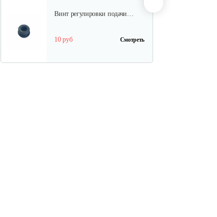
Винт регулировки подачи…
10 руб
Смотреть
Шестерня привода
маслонасоса…
10 руб
Смотреть
Шкив стартера
30 руб
Смотреть
Натяжитель цепи( гайка) C46