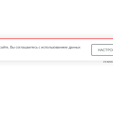
сайте, Вы соглашаетесь с использованием данных
НАСТРО
Звони
техни
Купит
ОДО «
, оф. 93, УНП 101430466. Зарегистрировано Минским