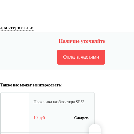
Шестерня привода
маслонасоса…
арактеристики
10 руб
Смотреть
Наличие уточняйте
Оплата частями
Натяжитель цепи боковой C46
10 руб
Смотреть
Также вас может заинтересовать:
Прокладка карбюратора SP52
10 руб
Смотреть