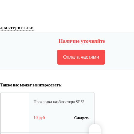
Шестерня привода
маслонасоса…
арактеристики
10 руб
Смотреть
Наличие уточняйте
Оплата частями
Натяжитель цепи боковой C46
10 руб
Смотреть
Также вас может заинтересовать:
Прокладка карбюратора SP52
10 руб
Смотреть