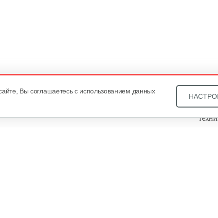
сайте, Вы соглашаетесь с использованием данных
НАСТРО
Звони
техни
Купит
ОДО «
, оф. 93, УНП 101430466. Зарегистрировано Минским