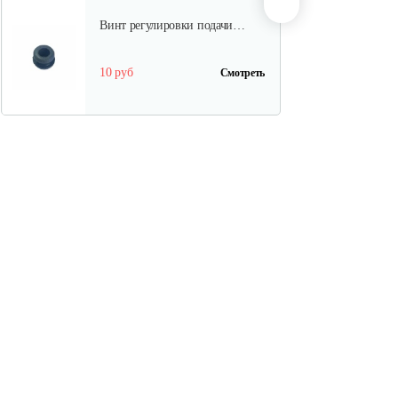
Винт регулировки подачи…
10 руб
Смотреть
Шестерня привода
маслонасоса…
10 руб
Смотреть
Шкив стартера
30 руб
Смотреть
Натяжитель цепи( гайка) C46