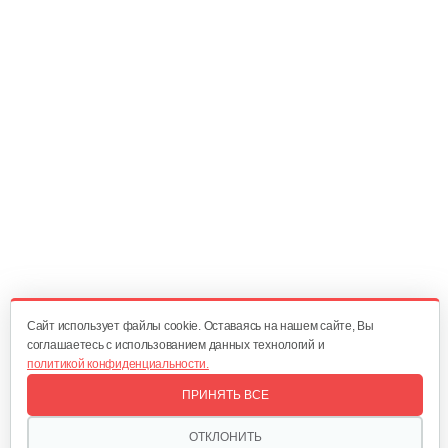
40 руб
Смотреть
Пружина прижимная для…
10 руб
Смотреть
Цепная звездочка
90 руб
Смотреть
Cайт использует файлы cookie. Оставаясь на нашем сайте, Вы
соглашаетесь с использованием данных технологий и
политикой конфиденциальности.
Ротор EKI 2200
ПРИНЯТЬ ВСЕ
230 руб
Смотреть
ОТКЛОНИТЬ