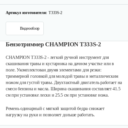
Артикул изготовителя:
T333S-2
Видеообзор
Бензотриммер CHAMPION T333S-2
CHAMPION T333S-2 - легкий ручной инструмент для
скашивания травы и кустарника на дачном участке или в
поле. Укомплектован двумя элементами для резки:
триммерной головкой для молодой травы и металлическим
Мотокоса бензиновая AL-KO GEOS Max…
ножом для густой травы. Двухтактный двигатель работает на
смеси бензина и масла. Ширина скашивания составляет 41.5
см при установке лески и 25.5 см при установке ножа.
780 руб
Смотреть
Ремень одинарный с мягкой защитой бедра снижает
нагрузку на руки и позволяет дольше работать.
Мотокоса бензиновая AL-KO GEOS Max…