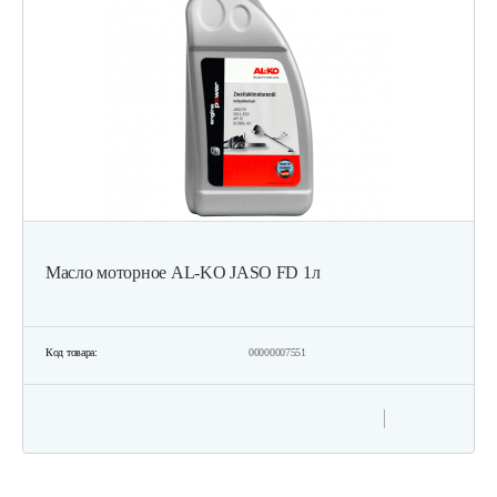
Триммер Champion Т438S-2
423 руб
Смотреть
Триммер Champion Т338S-2
403 руб
Смотреть
Масло моторное AL-KO JASO FD 1л
Бензиновый триммер Champion Т528S-2
435 руб
Смотреть
Код товара:
00000007551
Кусторез бензиновый GEOS Max Premium…
1 920 руб
Смотреть