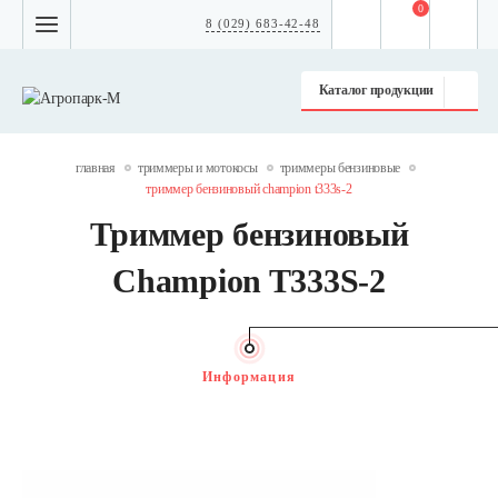
0
8 (029) 683-42-48
Каталог продукции
главная
триммеры и мотокосы
триммеры бензиновые
триммер бензиновый champion t333s-2
Триммер бензиновый
Champion T333S-2
Информация