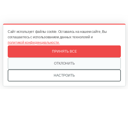
465 руб
Смотреть
Cайт использует файлы cookie. Оставаясь на нашем сайте, Вы
Колесный триммер Grillo HWT 700…
соглашаетесь с использованием данных технологий и
политикой конфиденциальности.
10 256 руб
Смотреть
ПРИНЯТЬ ВСЕ
ОТКЛОНИТЬ
Колесный триммер Grillo HWT 600 WD
НАСТРОИТЬ
8 614 руб
Смотреть
Триммер Champion Т438S-2
Мы в соцсетях:
423 руб
Смотреть