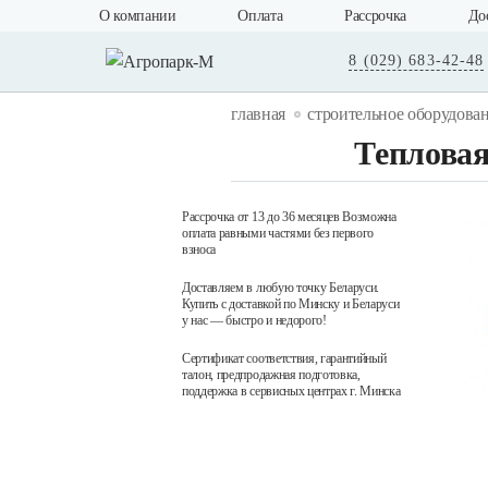
О компании
Оплата
Рассрочка
До
8 (029) 683-42-48
главная
строительное оборудова
Тепловая
Рассрочка от 13 до 36 месяцев Возможна
оплата равными частями без первого
взноса
Доставляем в любую точку Беларуси.
Купить с доставкой по Минску и Беларуси
у нас — быстро и недорого!
Сертификат соответствия, гарантийный
талон, предпродажная подготовка,
поддержка в сервисных центрах г. Минска