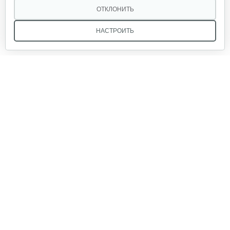
ОТКЛОНИТЬ
НАСТРОИТЬ
Мы в соцсетях:
Звоните, и мы поможем подобрать идеальный вариант
техники для вашего участка или фермерского хозяйства!
Купить садовую технику от первого поставщика
ОДО «Агропарк-М» — это выгодное и надёжное решение!