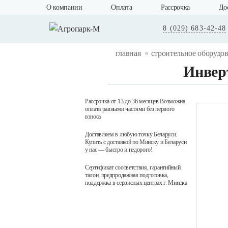
О компании
Оплата
Рассрочка
До
8 (029) 683-42-48
главная
строительное оборудо
Инвер
Рассрочка от 13 до 36 месяцев Возможна
оплата равными частями без первого
взноса
Доставляем в любую точку Беларуси.
Купить с доставкой по Минску и Беларуси
у нас — быстро и недорого!
Сертификат соответствия, гарантийный
талон, предпродажная подготовка,
поддержка в сервисных центрах г. Минска