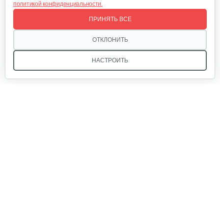
политикой конфиденциальности.
ПРИНЯТЬ ВСЕ
ОТКЛОНИТЬ
НАСТРОИТЬ
Мы в соцсетях:
Звоните, и мы поможем подобрать идеальный вариант
техники для вашего участка или фермерского хозяйства!
Купить садовую технику от первого поставщика
ОДО «Агропарк-М» — это выгодное и надёжное решение!