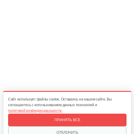
Рукав для мотопомпы напорный…
110 руб
Смотреть
Всасывающий шланг AL-KO Special…
150 руб
Смотреть
Шланг к насосу
60 руб
Смотреть
Cайт использует файлы cookie. Оставаясь на нашем сайте, Вы
соглашаетесь с использованием данных технологий и
политикой конфиденциальности.
Картридж для фильтра GEOS 100/1
ПРИНЯТЬ ВСЕ
20 руб
Смотреть
ОТКЛОНИТЬ