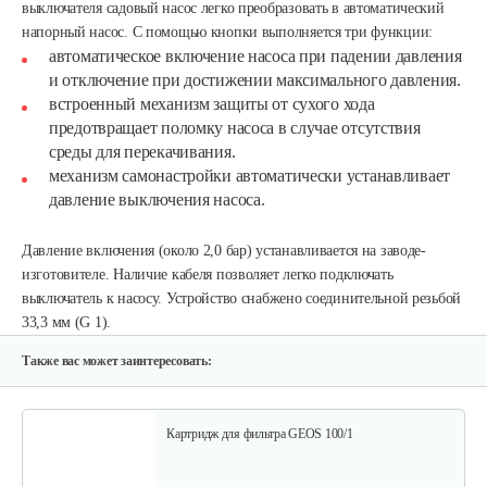
выключателя садовый насос легко преобразовать в автоматический
напорный насос. С помощью кнопки выполняется три функции:
автоматическое включение насоса при падении давления
и отключение при достижении максимального давления.
встроенный механизм защиты от сухого хода
предотвращает поломку насоса в случае отсутствия
среды для перекачивания.
Всасывающий шланг AL-KO Special…
механизм самонастройки автоматически устанавливает
давление выключения насоса.
150 руб
Смотреть
Давление включения (около 2,0 бар) устанавливается на заводе-
изготовителе. Наличие кабеля позволяет легко подключать
выключатель к насосу. Устройство снабжено соединительной резьбой
Шланг к насосу
33,3 мм (G 1).
60 руб
Смотреть
Также вас может заинтересовать:
Картридж для фильтра GEOS 100/1