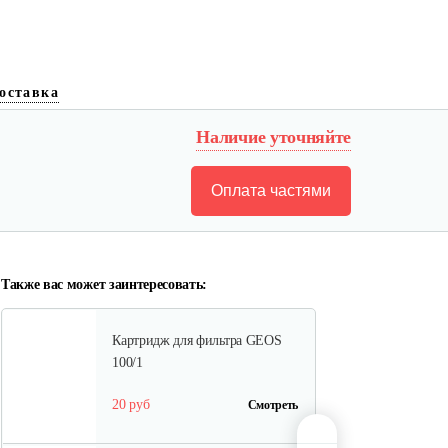
Всасывающий шланг AL-KO
Special…
оставка
150 руб
Смотреть
Наличие уточняйте
Оплата частями
Шланг к насосу
60 руб
Смотреть
Также вас может заинтересовать:
Картридж для фильтра GEOS
100/1
20 руб
Смотреть