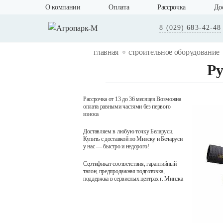
О компании
Оплата
Рассрочка
До
8 (029) 683-42-48
главная
строительное оборудование
Ру
Рассрочка от 13 до 36 месяцев Возможна
оплата равными частями без первого
взноса
Доставляем в любую точку Беларуси.
Купить с доставкой по Минску и Беларуси
у нас — быстро и недорого!
Сертификат соответствия, гарантийный
талон, предпродажная подготовка,
поддержка в сервисных центрах г. Минска