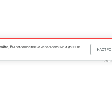
сайте, Вы соглашаетесь с использованием данных
НАСТРО
Звони
техни
Купит
ОДО «
, оф. 93, УНП 101430466. Зарегистрировано Минским