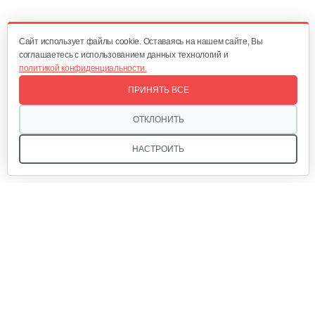
60 руб
Смотреть
Cайт использует файлы cookie. Оставаясь на нашем сайте, Вы
соглашаетесь с использованием данных технологий и
политикой конфиденциальности.
Картридж для фильтра GEOS 100/1
ПРИНЯТЬ ВСЕ
20 руб
Смотреть
ОТКЛОНИТЬ
НАСТРОИТЬ
Картридж предварительного…
25 руб
Смотреть
Мы в соцсетях:
Картридж предварительного…
22 руб
Смотреть